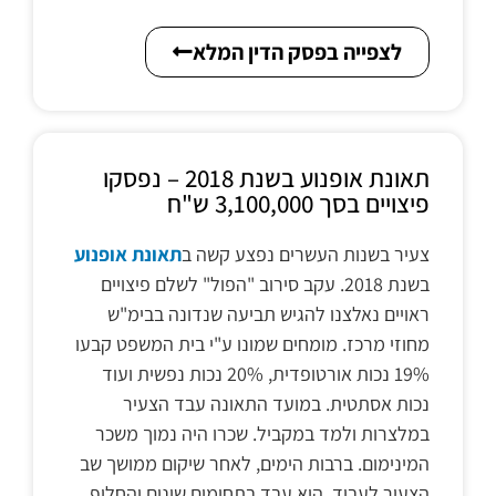
לצפייה בפסק הדין המלא
תאונת אופנוע בשנת 2018 – נפסקו
פיצויים בסך 3,100,000 ש"ח
צעיר בשנות העשרים נפצע קשה ב
תאונת אופנוע
בשנת 2018. עקב סירוב "הפול" לשלם פיצויים
ראויים נאלצנו להגיש תביעה שנדונה בבימ"ש
מחוזי מרכז. מומחים שמונו ע"י בית המשפט קבעו
19% נכות אורטופדית, 20% נכות נפשית ועוד
נכות אסתטית. במועד התאונה עבד הצעיר
במלצרות ולמד במקביל. שכרו היה נמוך משכר
המינימום. ברבות הימים, לאחר שיקום ממושך שב
הצעיר לעבוד. הוא עבד בתחומים שונים והחליף