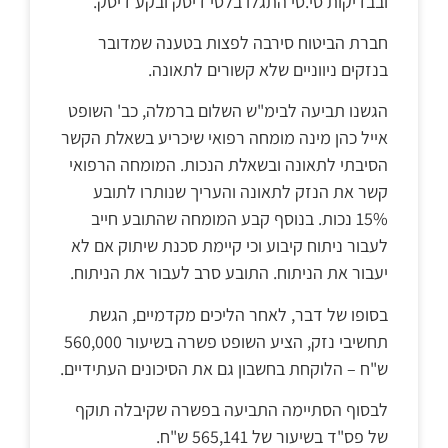
ובבדיקות סי.טי התגלו בלטי דיסק ובקע דיסק.
חברת הביטוח סירבה לפצות בטענה שמדובר
בנזקים ניווניים שלא קשורים לתאונה.
הגשנו תביעה לבימ"ש השלום ברמלה, כב' השופט
אייל כהן מינה מומחה רפואי שיכריע בשאלת הקשר
הסיבתי לתאונה ובשאלת הנכות. המומחה הרפואי
קשר את הנזק לתאונה והעריך שנותרו לתובע
15% נכות. בנוסף קבע המומחה שהתובע חייב
לעבור ניתוח קיבוע וכי קיימת סכנת שיתוק אם לא
יעבור את הניתוח. התובע סרב לעבור את הניתוח.
בסופו של דבר, לאחר הליכים מקדמיים, הגשת
תחשיבי נזק, הציע השופט פשרה בשיעור 560,000
ש"ח – הלוקחת בחשבון גם את הסיכונים העתידיים.
לבסוף הסתיימה התביעה בפשרה שקיבלה תוקף
של פס"ד בשיעור של 565,141 ש"ח.