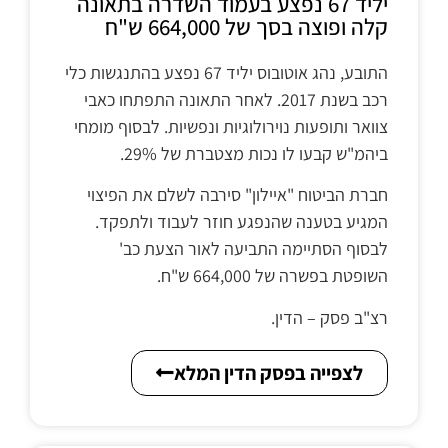
יליד 67 נפצע בעמוד השדרה בתאונה
קלה ופוצה בסך של 664,000 ש"ח
התובע, נהג אוטובוס יליד 67 נפצע בהתנגשות כלי
רכב בשנת 2017. לאחר התאונה התפתחו כאבי
צוואר ותופעות נוירולוגיות ונפשיות. לבסוף מומחי
ביהמ"ש קבעו לו נכות מצטברת של 29%.
חברת הביטוח "איילון" סירבה לשלם את הפיצוי
המגיע בטענה שהנפגע חוזר לעבוד ולתפקד.
לבסוף הסתיימה התביעה לאור הצעת כב'
השופטת בפשרה של 664,000 ש"ח.
רצ"ב פסק – הדין.
לצפייה בפסק הדין המלא