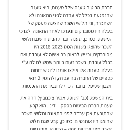
חברת הביטוח טענה שלל טענות, היא טענה
שהנפגעת בכלל לא עבדה לפני התאונה ולא
השתכרה, וכי תלושי השכר שהציגה מעסק של
בעלה היו מפוברקים ונערכו לאחר התאונה ולצרכי
המשפט. כמו כן, טענה חברת הביטוח שגם תלושי
השכר שהוצגו בשנות המס 2018-2023 היו
מפוברקים. וכי יש לראות בה אישה לא עובדת ואם
בכלל עובדת, בשכר זעום ביותר שמשולם לה ע"י
בעלה. טענות אלו אילצו אותנו להגיש דוחות
כספיים של החברה בה עבדה, ולהזמין 2 רואי
חשבון שטיפלו בחברה כדי להסביר את ההכנסות.
בית המשפט (כב' השופט אמיר צ'כנוביץ) דחה את
טענות חברת הביטוח בפסק – דינו. הוא קבע
שהתובעת אכן עבדה לפני התאונה ותלושי השכר
שהוצגו היו אותנטיים. כמו כן, קבע שגם תלושי
השכר מאז ועד יום פסק – הדין היו אותנטיים