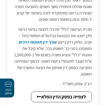
בסמוך לאחר מכן החלו להופיע תופעות רפואיות
שונות שהלכו והחמירו משך השנים. התובעת הפכה
מצעירה בריאה ומתפקדת לנכה בשיעור של קרוב
ל-35% נכות בתחומי רפואה שונים.
חברת הביטוח "כלל" סירבה לפצות בפיצוי הראוי
ולכן ייצגנו את הנפגעת בביהמ"ש המחוזי בתל –
אביב. התיק נדון בייצוג
עורך דין תאונות דרכים
מטעמנו, בפני כב' השופט בכר, שלא קיבל את
טענות "כלל" והציע פשרה בסכום של כ-1,500,000
ש"ח מעבר לתגמולי ביטוח לאומי. לבסוף הסתיימה
התביעה בפסק-דין שאימץ את הצעת הפשרה של
השופט.
רצ"ב עותק פסה"ד.
דברו
איתנו
לצפייה בפסק הדין המלא