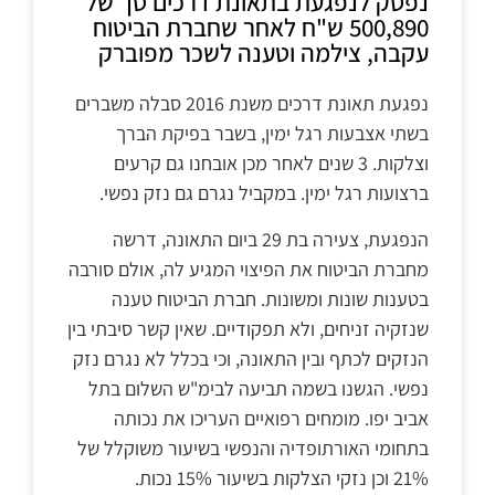
נפסק לנפגעת בתאונת דרכים סך של
500,890 ש"ח לאחר שחברת הביטוח
עקבה, צילמה וטענה לשכר מפוברק
נפגעת תאונת דרכים משנת 2016 סבלה משברים
בשתי אצבעות רגל ימין, בשבר בפיקת הברך
וצלקות. 3 שנים לאחר מכן אובחנו גם קרעים
ברצועות רגל ימין. במקביל נגרם גם נזק נפשי.
הנפגעת, צעירה בת 29 ביום התאונה, דרשה
מחברת הביטוח את הפיצוי המגיע לה, אולם סורבה
בטענות שונות ומשונות. חברת הביטוח טענה
שנזקיה זניחים, ולא תפקודיים. שאין קשר סיבתי בין
הנזקים לכתף ובין התאונה, וכי בכלל לא נגרם נזק
נפשי. הגשנו בשמה תביעה לבימ"ש השלום בתל
אביב יפו. מומחים רפואיים העריכו את נכותה
בתחומי האורתופדיה והנפשי בשיעור משוקלל של
21% וכן נזקי הצלקות בשיעור 15% נכות.