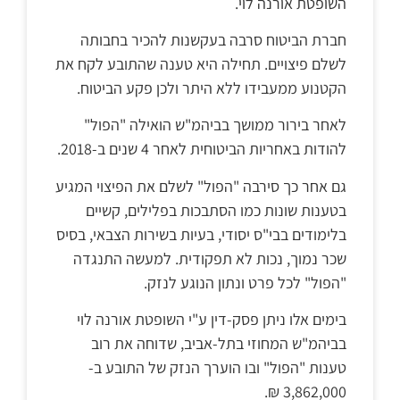
השופטת אורנה לוי.
חברת הביטוח סרבה בעקשנות להכיר בחבותה
לשלם פיצויים. תחילה היא טענה שהתובע לקח את
הקטנוע ממעבידו ללא היתר ולכן פקע הביטוח.
לאחר בירור ממושך בביהמ"ש הואילה "הפול"
להודות באחריות הביטוחית לאחר 4 שנים ב-2018.
גם אחר כך סירבה "הפול" לשלם את הפיצוי המגיע
בטענות שונות כמו הסתבכות בפלילים, קשיים
בלימודים בבי"ס יסודי, בעיות בשירות הצבאי, בסיס
שכר נמוך, נכות לא תפקודית. למעשה התנגדה
"הפול" לכל פרט ונתון הנוגע לנזק.
בימים אלו ניתן פסק-דין ע"י השופטת אורנה לוי
בביהמ"ש המחוזי בתל-אביב, שדוחה את רוב
טענות "הפול" ובו הוערך הנזק של התובע ב-
3,862,000 ₪.