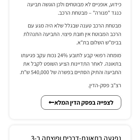
כידוע, אופניים לא מבוטחים ולכן הוגשה תביעה
כנגד "מנורה" – מבטחת הרכב.
מבטחת הרכב טענה שבגלל שלא היה מגע עם
הרכב המבוטח אין חובת פיצוי. התביעה התנהלת
בבימ"ש השלום בת"א.
מומחה רפואי קבע לתובע 24% נכות עקב פגיעתו
בתאונה. לאחר התדיינות הציע השופט לקבל את
התביעה והתיק הסתיים בפשרה של 540,000 ש"ח.
רצ"ב פסק-הדין.
לצפייה בפסק הדין המלא
נפגעה בתאונת-דרכים ופוצתה ב-3