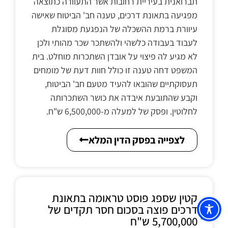
תברואנית בעיריית רחובות אשר התעוורה כתוצאה
מפגיעה בתאונת דרכים, טענה חב' הביטוח שאישה
עיוורת ברמת ההשכלה של הנפגעת מסוגלת
לעבוד בעבודה כלשהי ולהשתכר שכר מהותי ולכן
לא מגיע לה פיצוי על אובדן השתכרות מוחלט. בית
המשפט דחה טענה זו כולל חוות דעת של מומחים
תעסוקתיים שהובאו להעיד מטעם חב' הביטוח,
וקבע שהתובעת איבדה את כושר השתכרותה
לחלוטין. ופסק של למעלה מ-6,500,000 ש"ח.
לצפייה בפסק הדין המלא
קטין שספג פוסט טראומה בתאונת
דרכים פוצה בסכום חסר תקדים של
5,700,000 ש"ח