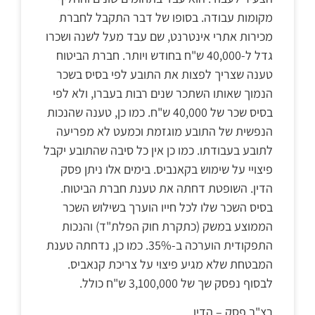
מקומות עבודה. בסופו של דבר התקבל לחברת
מכירות אתרי אינטרנט, שם עבד מעל לשנה ושכרו
גדל ל-40,000 ש"ח בחודש ויותר. חברת הביטוח
טענה שצריך לפצות את התובע לפי בסיס בשכר
הנמוך שאותו השתכר שנים רבות בעברו, ולא לפי
בסיס שכר של 40,000 ש"ח. כמו כן, טענה שהנכות
הנפשית של התובע מוגזמת וכמעט לא מפריעה
לתובע בעבודתו. כמו כן אין כל סיבה שהתובע יקבל
פיצויי על שימוש בקאנביס. בימים אלו ניתן פסק
הדין. השופטת דחתה את טענת חברת הביטוח.
בסיס השכר שלו לכל חייו הוערך בשילוש השכר
הממוצע במשק (כתקרת חוק הפלת"ד) והנכות
התפקודית הוערכה ב-35%. כמו כן, נדחתה טענת
המבטחת שלא מגיע פיצוי על צריכת קנאביס.
לבסוף נפסק שך של 3,100,000 ש"ח כולל.
רצ"ב פסק – הדין.