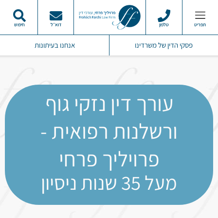
תפריט
טלפון
דוא״ל
חיפוש
פסקי הדין שלנו
מרכז המידע
תחומי התמחות
סרטוני ממליצים
פסקי הדין של משרדינו
אנחנו בעיתונות
עורך דין נזקי גוף
ורשלנות רפואית -
פרויליך פרחי
מעל 35 שנות ניסיון