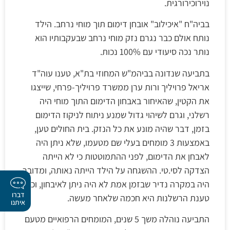
נוירוכירורגית.
בביה"ח "איכילוב" אובחן דימום תוך מוחי נרחב. הילד
נותח אולם כבר נגרם נזק מוחי נרחב שבעקבותיו הוא
נותר נכה סיעודי עם 100% נכות.
בתביעה שנדונה בביהמ"ש המחוזי בת"א, טענו עוה"ד
אריאל פרויליך ורות ערן ממשרד פרויליך-פרחי, שייצגו
את הקטין, שהאיחור באבחון הדימום התוך מוחי היה
רשלני, וגרם לשיהוי גדול שמנע ניתוח לניקוז הדימום
בזמן, דבר שהיה מונע את כל הנזק. בית החולים טען,
באמצעות 3 מומחים בעלי שם מטעמו, שלא ניתן היה
לאבחן את הדימום, לפני ההתמוטטות כי לא הייתה
הצדקה לסי.טי. ההשגחה על הילד הייתה נאותה, ומדובר
היה במקרה נדיר שבזמן אמת לא היה ניתן לאיבחון, וכי
דברו
טענת הרשלנות היא חכמה שלאחר מעשה.
איתנו
התביעה נוהלה משך 5 שנים, המומחים הרפואיים מטעם