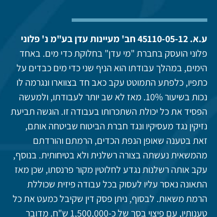
ע.א. 45110-05-12 חב' מעיינות עדן בע"מ נ' פלוני
פלוני הועסק בחברת "מי עדן" בחלוקת כדי מים. באחד
הימים, במהלך עבודתו הוא הניף שני כדי מים כבדים על
כתפיו, כלפתע התמוטט עקב כאב חד בצווארו ונגרמה לו
נכות בשיעור 10%. מאז לא שב יותר לעבודתו, ולמעשה
הפסיד את כל יכולת השתכרותו בעבודה זו. הוגשה תביעת
נזיקין נגד מעסיקיו ונגד חברת הביטוח שביטחה אותם,
זאת בטענה שאופן הנפת הכדים, הרמתם והורדתם
מהמשאית נעשתה בצורה רשלנית ולא בטיחותית. בנוסף,
עקב אותה רשלנות נגדע לחלוטין מקור פרנסתו, שכן מאז
התאונה נאסר עליו לעסוק בכל עבודה פיזית שכוללת
הרמת משאות. לבסוף, ניתן פסק דין שקיבל כמעט את כל
טענותיו, עם פיצוי בסך של כ-1,500,000 ש"ח. מדובר