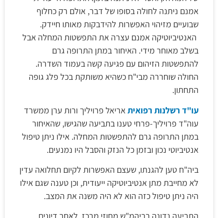
אמנם ניתנה לחולה בסופו של דבר, אולם רק כחלוף
שבועיים מזיהוי האפשרות להידבקות מאותו חיידק.
האנטיביוטיקה אמנם עצרה את התפשטות המחלה אבל
בשלב מאוחר מידי. האיחור במתן התרופה גרם
להתפשטות הזיהום עם פגיעה קשה בעמוד השדרה.
החולה שוחררה מבי"ח כשהיא משותקת בכל פלג גופה
התחתון.
עו"ד רשלנות רפואית
אריאל פרויליך ורות ערן ממשרד
עוה"ד פרויליך-פרחי טענו בתביעה שהגישו, שהאיחור
במתן התרופה גרם להתפשטות המחלה. אילו ניתן טיפול
אנטיביוטי נכון ובזמן כל הנזק והסבל היו נמנעים.
ביה"ח טען להגנתו, שעצם האפשרות לקיום תחלואה עדין
לא מחייבת מתן אנטיביוטיקה ייעודית, וכן טענה שגם אילו
היה ניתן טיפול כזה הוא לא היה משנה את המצב.
התביעה נדונה בביהמ"ש מחוזי מרכז, לאחר דיונים