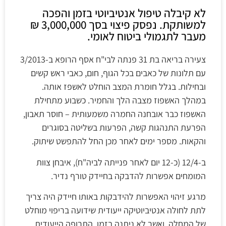
לא קיבלה טיפול אנטיביוטי בזמן והפכה
למשותקת. נפסק פיצוי בסך 3,000,000 ₪
מעבר לתגמולי ביטוח לאומי.
צעירה בריאה בת 31 פנתה לבי"ח אסף הרופא ב-3/2013
עם תלונות של כאבים בכל הגוף, חום, כאבי ראש קשים
ובחילות. בגלל חומרת המצב הוחלט לאשפז אותה.
במהלך האשפוז מצבה הלך והחמיר. כשבוע מתחילת
האשפוז כבר אובחנה החמרה משמעותית – חוסר תאבון,
הפרעת התנהגות קשה, הפרעות בשליטה בסוגרים
והקאות. מספר ימים לאחר מכן החל להתפשט שיתוק.
ב-12/4 (כ-12 יום לאחר פנייתה לביה"ח), איבחן צוות
המומחים אפשרות להדבקה בחיידק טורף נדיר.
מרגע זיהוי האפשרות להידבקות באותו חיידק היה צריך
לתת לחולה אנטיביוטיקה ייעודית שידועה בריפוי מוחלט
של המחלה, ואשר לא ניתנה בזמן. התרופה הייעודית