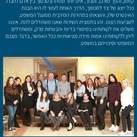
קיומו, והפך מורכב וסבוך, אינו יותר מפתרון סכסוך בין אדם לחברו.
ככל ייצוג של צד לסכסוך, הדרך האחת לעזור לו היא הבנת
האינטרס שלו, והוצאתו במהירות המירבית ממעגל המשפט,
לשביעות רצונו. זהו בתמצית השירות שאנו משתדלים לתת. איננו
משלים את לקוחותינו בסיפורי בדיות והבטחות סרק, ומשתדלים
ליתן ללקוחותינו אמות מידה מציאותיות ככל האפשר, בדבר מצבם
המשפטי וסיכוייהם במשפט.