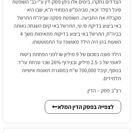
הצדדים נחקרו. בימים אלו ניתן פסק-דין ע"י כב' השופטת
סיגל רסלר זכאי, מביהמ"ש המחוזי ת"א, שבו היא
מקבלת את התביעה. השופטת פסקה שביה"ח התרשל
באי ביצוע בדיקת סי.טי, התרשל באי קיום השגחה נאותה
בביה"ח, התרשל באי ביצוע בדיקות מתאימות משך 4
השעות בהן היה הילד מאושפז עד התמוטטותו.
הילד פוצה בסכום של 9 מיליון ₪ לפני הפחתת ביטוח
לאומי של כ-2.5 מיליון, ובצירוף 26% שכר טרחת עו"ד.
בנוסף, קיבל 700,000 ש"ח במסגרת תאונות אישיות
תלמידים.
רצ"ב פסק – הדין.
לצפייה בפסק הדין המלא