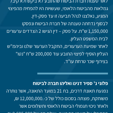
לאור טענות חברת הביטוח שהתובע לא ביקש ולא קיבל
גמלאות מהביטוח הלאומי, שעשויות היו להפחית מהפיצוי
המגיע, נאלצנו לנהל תביעה זו עד פסק-דין.
לבסוף נדחתה טענתה של חברת הביטוח ונפסקו
1,150,000 ש"ח. על פסק – דין הגישו 2 הצדדים ערעורים
לבית המשפט העליון.
לאחר שמיעת הערעורים, התקבל הערעור שלנו וביהמ"ש
העליון הוסיף לפיצוי התובע עוד 200,000 ש"ח "נטו"
בצירוף שכר טרחת עו"ד.
פלוני נ' ספיר דנינו ואליהו חברה לביטוח
נפגעת תאונת דרכים, בת 21 במועד התאונה, אשר נותרה
משותקת, פוצתה בסכום כולל של כ-.12,000,000 ₪,
ולאחר ניכוי תגמולי הביטוח הלאומי ותשלומים אשר