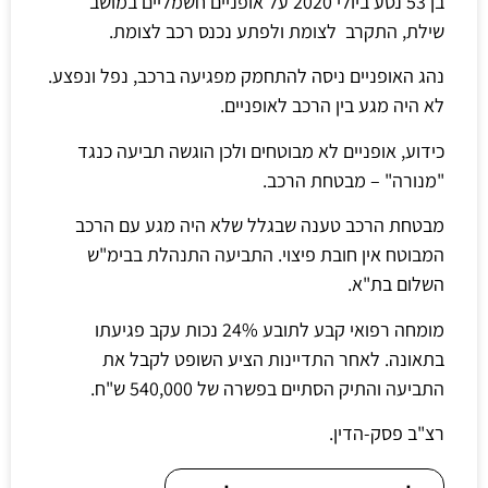
בן 53 נסע ביולי 2020 על אופניים חשמליים במושב
שילת, התקרב לצומת ולפתע נכנס רכב לצומת.
נהג האופניים ניסה להתחמק מפגיעה ברכב, נפל ונפצע.
לא היה מגע בין הרכב לאופניים.
כידוע, אופניים לא מבוטחים ולכן הוגשה תביעה כנגד
"מנורה" – מבטחת הרכב.
מבטחת הרכב טענה שבגלל שלא היה מגע עם הרכב
המבוטח אין חובת פיצוי. התביעה התנהלת בבימ"ש
השלום בת"א.
מומחה רפואי קבע לתובע 24% נכות עקב פגיעתו
בתאונה. לאחר התדיינות הציע השופט לקבל את
התביעה והתיק הסתיים בפשרה של 540,000 ש"ח.
רצ"ב פסק-הדין.