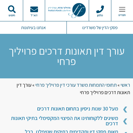
תפריט
טלפון
דוא״ל
חיפוש
פסקי הדין שלנו
מרכז המידע
תחומי התמחות
סרטוני ממליצים
פסקי הדין של משרדינו
אנחנו בעיתונות
עורך דין תאונות דרכים פרויליך
פרחי
ראשי
»
תחומי התמחות משרד עורכי דין פרויליך פרחי
»
עורך דין
תאונות דרכים פרויליך פרחי
מעל 30 שנות ניסיון בתחום תאונות דרכים
משיגים ללקוחותינו את הפיצוי המקסימלי בתיקי תאונות
דרכים
מאות פסקי דין ותקדימים בתיקים שטיפלנו, בכל